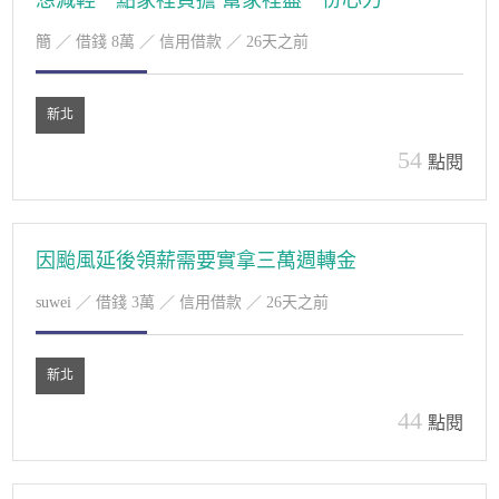
想減輕一點家裡負擔 幫家裡盡一份心力
簡
／ 借錢 8萬 ／ 信用借款 ／ 26天之前
新北
54
點閱
因颱風延後領薪需要實拿三萬週轉金
suwei
／ 借錢 3萬 ／ 信用借款 ／ 26天之前
新北
44
點閱