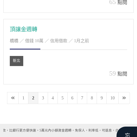
65
點閱
頂讓金週轉
橋橋
／ 借錢 10萬 ／ 信用借款 ／ 1月之前
新北
59
點閱
1
2
3
4
5
6
7
8
9
10
撥款，比銀行更方便快速。5萬元內小額資金週轉，免保人，利率低，可退息，合法借款管道