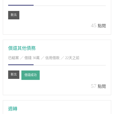
新北
45
點閱
償還其他債務
已結案
／ 借錢 30萬 ／ 信用借款 ／ 22天之前
新北
借錢成功
57
點閱
週轉