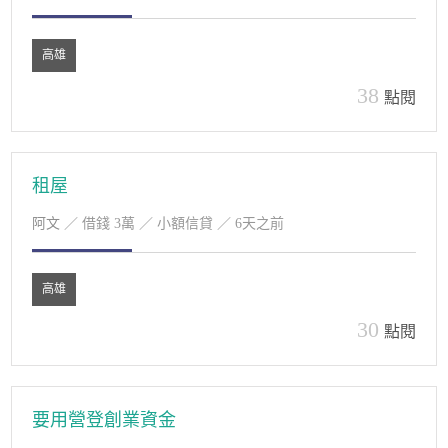
高雄
38
點閱
租屋
阿文
／ 借錢 3萬 ／ 小額信貸 ／ 6天之前
高雄
30
點閱
要用營登創業資金