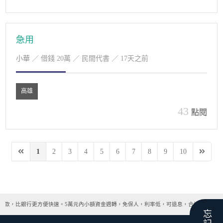
急用
小華
／ 借錢 20萬 ／ 民間代書 ／ 17天之前
高雄
43
點閱
1
2
3
4
5
6
7
8
9
10
撥款，比銀行更方便快速。5萬元內小額資金週轉，免保人，利率低，可退息，合法借款管道