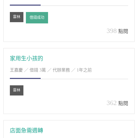
雲林
借錢成功
398
點閱
家用生小孩的
王嘉慶
／ 借錢 3萬 ／ 代辦業務 ／ 1年之前
雲林
362
點閱
店面急需週轉