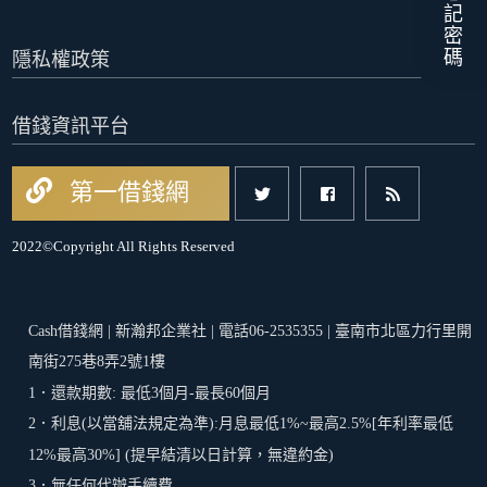
忘記密碼
隱私權政策
借錢資訊平台
第一借錢網
2022©Copyright All Rights Reserved
Cash借錢網 | 新瀚邦企業社 | 電話06-2535355 | 臺南市北區力行里開
南街275巷8弄2號1樓
1．還款期數: 最低3個月-最長60個月
2．利息(以當舖法規定為準):月息最低1%~最高2.5%[年利率最低
12%最高30%] (提早結清以日計算，無違約金)
3．無任何代辦手續費