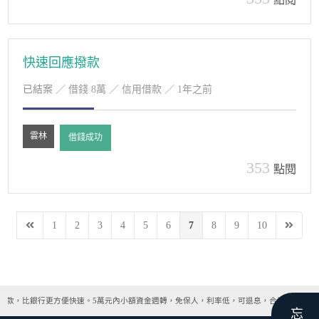
快速回應撥款
已結案
／ 借錢 8萬 ／ 信用借款 ／ 1年之前
雲林
借錢成功
353
點閱
1
2
3
4
5
6
7
8
9
10
撥款，比銀行更方便快速。5萬元內小額資金週轉，免保人，利率低，可退息，合法借款管道