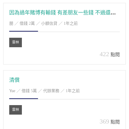
因為過年賭博有輸錢 有差朋友一些錢 不過還是不希望跟朋友有金錢糾紛 免得日後難相看
朋
／ 借錢 2萬 ／ 小額信貸 ／ 1年之前
雲林
422
點閱
清償
Yue
／ 借錢 5萬 ／ 代辦業務 ／ 1年之前
雲林
369
點閱