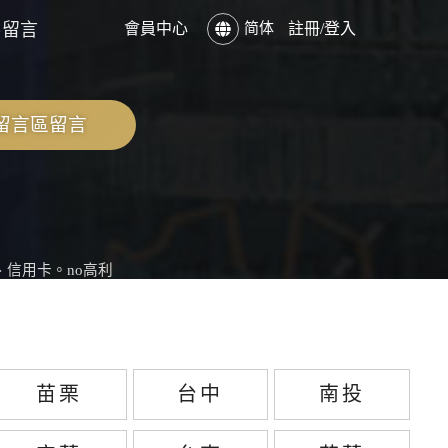
客留言
會員中心
简体
註冊/登入
留言區留言
、信用卡。no高利
苗栗
台中
南投