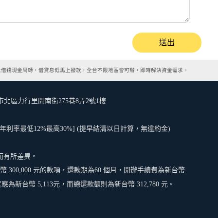
送出
急借錢現金周轉，借貸息低馬上撥款，全台不限地區皆可辦，即時解決資金需求。
快
| 臺南市北區力行里開南街275巷8弄2號1樓
[年利率最低12%最高30%] (提早結清以日計算，無違約金)
而有所差異。
00,000 元的款項，還款期為60 個月，開辦手續費為新台幣
應為新台幣 5,113元，而總還款額則為新台幣 312,780 元。