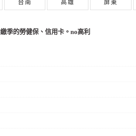
台南
高雄
屏東
需繳季的勞健保、信用卡。no高利