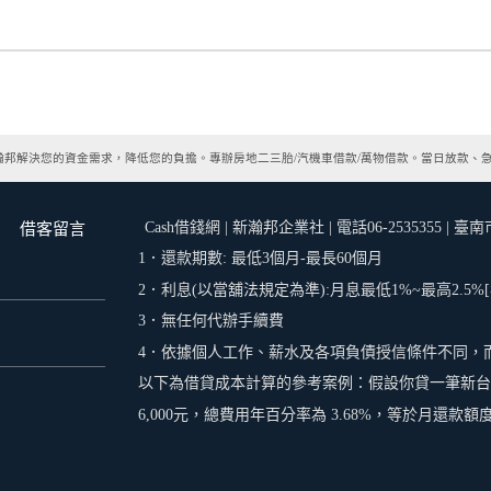
邦解決您的資金需求，降低您的負擔。專辦房地二三胎/汽機車借款/萬物借款。當日放款、
Cash借錢網 | 新瀚邦企業社 | 電話06-2535355 
借客留言
1．還款期數: 最低3個月-最長60個月
2．利息(以當舖法規定為準):月息最低1%~最高2.5%
3．無任何代辦手續費
4．依據個人工作、薪水及各項負債授信條件不同，
以下為借貸成本計算的參考案例：假設你貸一筆新台幣 3
6,000元，總費用年百分率為 3.68%，等於月還款額度