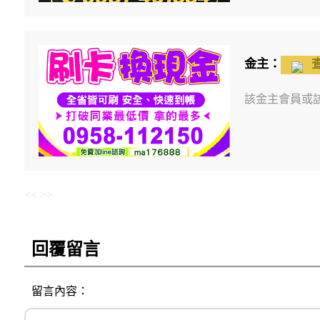
金主：
該金主會員或該
<<
>>
回覆留言
留言內容：