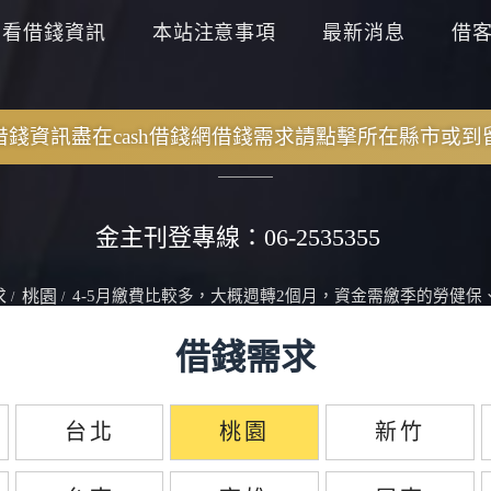
查看借錢資訊
本站注意事項
最新消息
借
錢資訊盡在cash借錢網
借錢需求請點擊所在縣市或到
金主刊登專線：06-2535355
求
桃園
4-5月繳費比較多，大概週轉2個月，資金需繳季的勞健保
借錢需求
台北
桃園
新竹