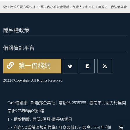
速撥款，比銀行更方便快速。5萬元內小額資金週轉，免保人，利率低，可退息，合法借款管道
隱私權政策
借錢資訊平台
第一借錢網
2022©Copyright All Rights Reserved
Cash借錢網 | 新瀚邦企業社 | 電話06-2535355 | 臺南市北區力行里開
南街275巷8弄2號1樓
1．還款期數: 最低3個月-最長60個月
2．利息(以當舖法規定為準):月息最低1%~最高2.5%[年利率最低