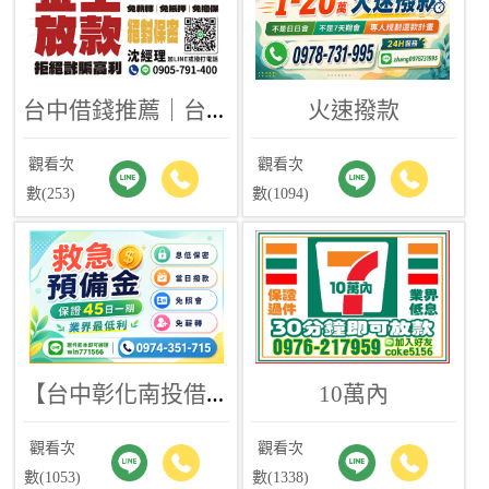
火速撥款
台中借錢推薦｜台南急用錢｜高雄週轉金｜金主放款 30萬內現金
觀看次
觀看次
數(253)
數(1094)
10萬內
【台中彰化南投借錢】救急預備金｜免照會、免薪轉、當日撥款｜業界最低利
觀看次
觀看次
數(1053)
數(1338)