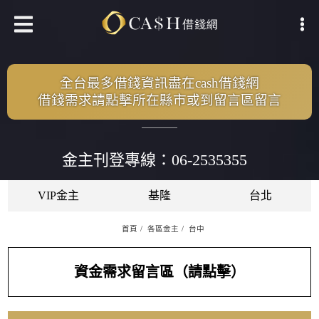
全台最多借錢資訊盡在cash借錢網
借錢需求請點擊所在縣市或到留言區留言
金主刊登專線：06-2535355
VIP金主
基隆
台北
首頁
各區金主
台中
資金需求留言區（請點擊）