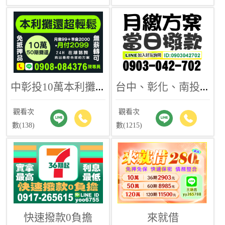
中彰投10萬本利攤還｜免抵押無薪轉小額借款諮詢
台中、彰化、南投、雲林借錢｜小額借款快速週轉金首選
觀看次
觀看次
數(138)
數(1215)
快速撥款0負擔
來就借