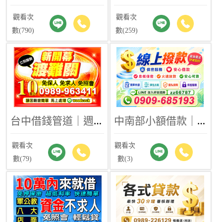
觀看次
觀看次
數(790)
數(259)
台中借錢管道｜週轉金快速到手
中南部小額借款｜急用錢快速撥款首選
觀看次
觀看次
數(79)
數(3)