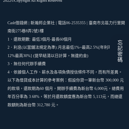
2022©Copyright All Rights Reserved
Cash借錢網 | 新瀚邦企業社 | 電話06-2535355 | 臺南市北區力行里開
南街275巷8弄2號1樓
1．還款期數: 最低3個月-最長60個月
忘記密碼
2．利息(以當舖法規定為準):月息最低1%~最高2.5%[年利率最低
12%最高30%] (提早結清以日計算，無違約金)
3．無任何代辦手續費
4．依據個人工作、薪水及各項負債授信條件不同，而有所差異。
以下為借貸成本計算的參考案例：假設你貸一筆新台幣 300,000 元
的款項，還款期為60 個月，開辦手續費為新台幣 6,000元，總費用
年百分率為 3.68%，等於月還款額度應為新台幣 5,113元，而總還
款額則為新台幣 312,780 元。