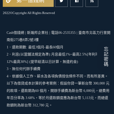
第一借錢網
2022©Copyright All Rights Reserved
Cash借錢網 | 新瀚邦企業社 | 電話06-2535355 | 臺南市北區力行里開
南街275巷8弄2號1樓
1．還款期數: 最低3個月-最長60個月
忘記密碼
2．利息(以當舖法規定為準):月息最低1%~最高2.5%[年利率最低
12%最高30%] (提早結清以日計算，無違約金)
3．無任何代辦手續費
4．依據個人工作、薪水及各項負債授信條件不同，而有所差異。
以下為借貸成本計算的參考案例：假設你貸一筆新台幣 300,000 元
的款項，還款期為60 個月，開辦手續費為新台幣 6,000元，總費用
年百分率為 3.68%，等於月還款額度應為新台幣 5,113元，而總還
款額則為新台幣 312,780 元。