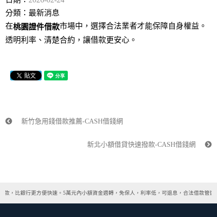
分類：
最新消息
在
市場中，選擇合法業者才能保障自身權益。
桃園證件借款
透明利率、清楚合約，讓借款更安心。
新竹急用錢借款推薦-CASH借錢網
新北小額借貸快速撥款-CASH借錢網
撥款，比銀行更方便快速。5萬元內小額資金週轉，免保人，利率低，可退息，合法借款管道