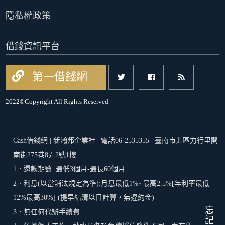
隱私權政策
借錢資訊平台
第一借錢網
2022©Copyright All Rights Reserved
Cash借錢網 | 新瀚邦企業社 | 電話06-2535355 | 臺南市北區力行里開
南街275巷8弄2號1樓
1．還款期數: 最低3個月-最長60個月
2．利息(以當舖法規定為準):月息最低1%~最高2.5%[年利率最低
12%最高30%] (提早結清以日計算，無違約金)
3．無任何代辦手續費