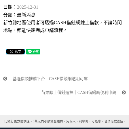
日期：
2025-12-31
分類：
最新消息
新竹縣地區使用者可透過CASH借錢網線上借款，不論時間
地點，都能快速完成申請流程。
基隆借錢推薦平台｜CASH借錢網透明可靠
苗栗線上借錢選擇｜CASH借錢網便利申請
款，比銀行更方便快速。5萬元內小額資金週轉，免保人，利率低，可退息，合法借款管道，瀚