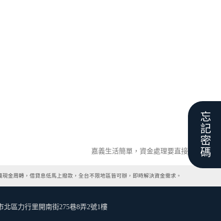
忘記密碼
嘉義生活簡單，資金處理要直接
錢現金周轉，借貸息低馬上撥款，全台不限地區皆可辦，即時解決資金需求。
快速撥
| 臺南市北區力行里開南街275巷8弄2號1樓