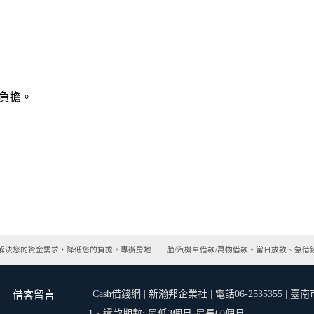
負擔。
決您的資金需求，降低您的負擔。專辦房地二三胎/汽機車借款/萬物借款。當日放款、急借
Cash借錢網 | 新瀚邦企業社 | 電話06-2535355 
借客留言
1．還款期數: 最低3個月-最長60個月